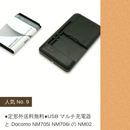
人気 No. 9
●定形外送料無料●USB マルチ充電器
と Docomo NM705i NM706i の NM02