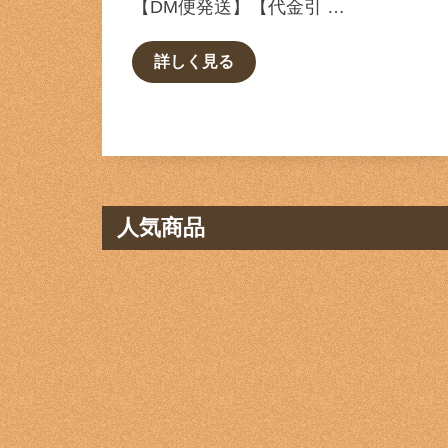
【DM便発送】【代金引 …
詳しく見る
人気商品