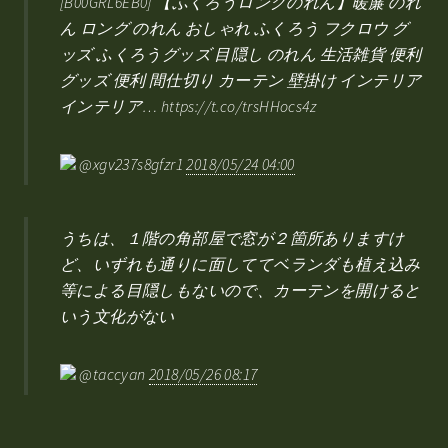
[B00GRL6EB0] 【ふくろうロングのれん】暖簾 のれ
ん ロング のれん おしゃれ ふくろう フクロウ グ
ッズ ふくろうグッズ 目隠し のれん 生活雑貨 便利
グッズ 便利 間仕切り カーテン 壁掛け インテリア
インテリア… https://t.co/trsHHocs4z
@xgv237s8gfzr1
2018/05/24 04:00
うちは、１階の角部屋で窓が２箇所ありますけ
ど、いずれも通りに面しててベランダも植え込み
等による目隠しもないので、カーテンを開けると
いう文化がない
@taccyan
2018/05/26 08:17