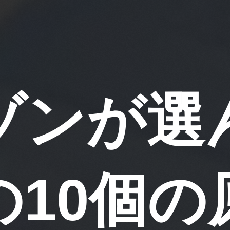
ゾンが選
の10個の